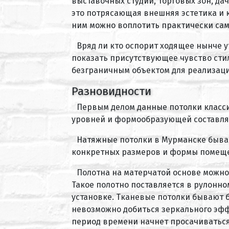
выставочных студий, торговых зон, да
это потрясающая внешняя эстетика и к
ним можно воплотить практически сам
Вряд ли кто оспорит ходящее нынче у
показать присутствующее чувство сти
безграничным объектом для реализаци
Разновидности
Первым делом данные потолки класси
уровней и формообразующей составляю
Натяжные потолки в Мурманске бываю
конкретных размеров и формы помещен
Полотна на матерчатой основе можно
Такое полотно поставляется в рулонном
установке. Тканевые потолки бывают бе
невозможно добиться зеркального эффе
период времени начнет просачиваться