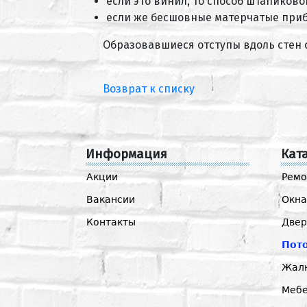
если это винил, то способ штапиково
если же бесшовные матерчатые приб
Образовавшиеся отступы вдоль стен 
Возврат к списку
Информация
Кат
Акции
Ремо
Вакансии
Окна
Контакты
Двер
Пот
Жал
Мебе