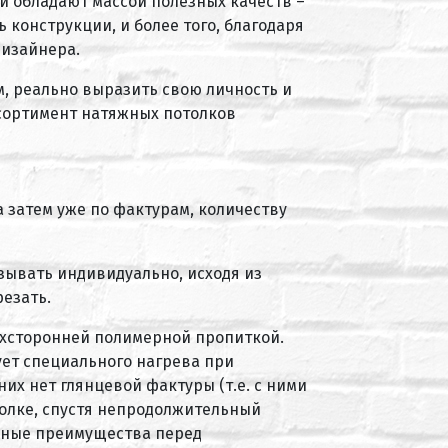
ни обладают массой полезных качеств –
 конструкции, и более того, благодаря
дизайнера.
м, реально выразить свою личность и
ссортимент натяжных потолков
 затем уже по фактурам, количеству
зывать индивидуально, исходя из
езать.
вухсторонней полимерной пропиткой.
бует специального нагрева при
их нет глянцевой фактуры (т.е. с ними
отолке, спустя непродолжительный
нные преимущества перед