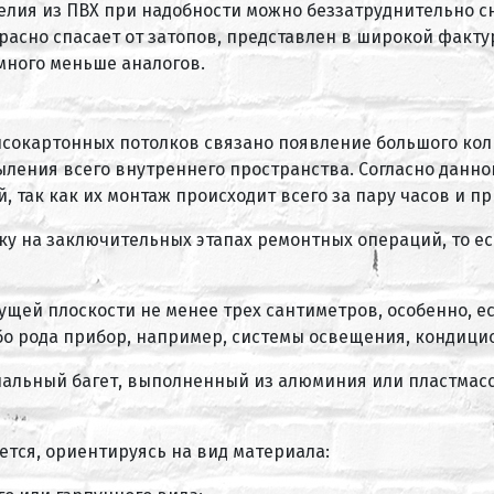
лия из ПВХ при надобности можно беззатруднительно сня
расно спасает от затопов, представлен в широкой факту
много меньше аналогов.
ипсокартонных потолков связано появление большого ко
ления всего внутреннего пространства. Согласно данног
 так как их монтаж происходит всего за пару часов и пр
у на заключительных этапах ремонтных операций, то ест
ущей плоскости не менее трех сантиметров, особенно, е
бо рода прибор, например, системы освещения, кондици
альный багет, выполненный из алюминия или пластмасс
тся, ориентируясь на вид материала: