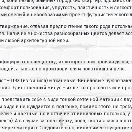
ч и, конечно же, обычных городских квартир. Вдобавок о
омфорт пользования, упругость, пластичность и легкость
ый смелый и невообразимый проект футуристического 
тверждение: отдавая предпочтение такого рода потолка
ля. Наличие множества разнообразных цветов делает а
и любой архитектурной идеи.
фицируют по веществу, из которого они производятся, а
щей, а так же по производителям полотнища и цене.
т – ПВХ (из винила) и тканевые. Виниловые нужно зака
ия. Единственный минус – их легко проколоть или прор
 представить себе в виде тонкой сеточной материи с д
 виде и не нуждается в подгонке, помимо этого, не тре
лые и цветные, но в отличие от виниловых потолков, у н
кта). А в случае затопа сверху, вода, скопившаяся в п
 через материю. Следовательно, винил имеет существе