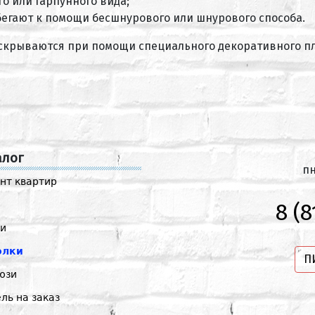
го или гарпунного вида;
егают к помощи бесшнурового или шнурового способа.
скрываются при помощи специального декоративного пл
алог
пн
нт квартир
8 (8
и
олки
П
юзи
ль на заказ