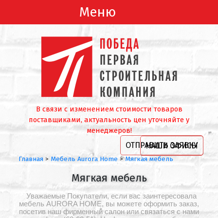
Меню
В связи с изменением стоимости товаров
поставщиками, актуальность цен уточняйте у
менеджеров!
ОТПРАВИТЬ ЗАЯВКУ
НАШИ ОФИСЫ
Главная
>
Мебель Aurora Home
>
Мягкая мебель
Мягкая мебель
Уважаемые Покупатели, если вас заинтересовала
мебель AURORA HOME, вы можете оформить заказ,
посетив наш фирменный салон или связаться с нами