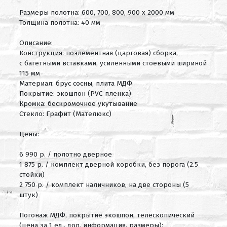
Размеры полотна: 600, 700, 800, 900 х 2000 мм
Толщина полотна: 40 мм
Описание:
Конструкция: поэлементная (царговая) сборка,
с багетными вставками, усиленными стоевыми шириной
115 мм
Материал: брус сосны, плита МДФ
Покрытие: экошпон (PVC пленка)
Кромка: бескромочное укутывание
Стекло: Графит (Мателюкс)
Цены:
6 990 р. / полотно дверное
1 875 р. / комплект дверной коробки, без порога (2.5
стойки)
2 750 р. / комплект наличников, на две стороны (5
штук)
Погонаж МДФ, покрытие экошпон, телескопический
(цена за 1 ед., доп. информация, размеры):