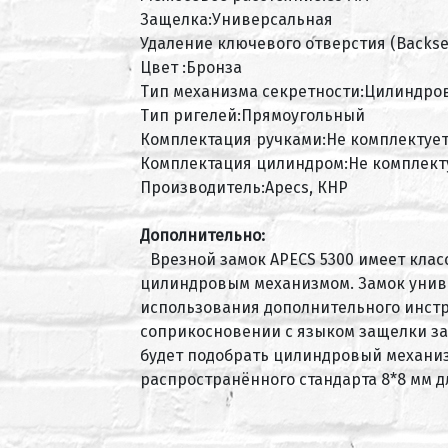
Защелка:Универсальная
Удаление ключевого отверстия (Backse
Цвет :Бронза
Тип механизма секретности:Цилиндро
Тип ригелей:Прямоугольный
Комплектация ручками:Не комплектуе
Комплектация цилиндром:Не комплект
Производитель:Apecs, КНР
Дополнительно:
Врезной замок APECS 5300 имеет кла
цилиндровым механизмом. Замок универ
использования дополнительного инстр
соприкосновении с языком защелки за
будет подобрать цилиндровый механизм
распространённого стандарта 8*8 мм 