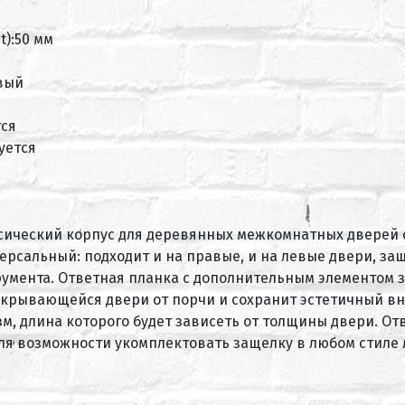
t):50 мм
вый
тся
уется
ссический корпус для деревянных межкомнатных дверей
сальный: подходит и на правые, и на левые двери, защ
умента. Ответная планка с дополнительным элементом 
крывающейся двери от порчи и сохранит эстетичный вн
, длина которого будет зависеть от толщины двери. От
для возможности укомплектовать защелку в любом стиле