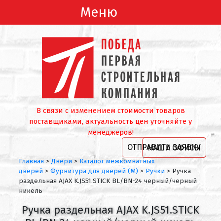
Меню
В связи с изменением стоимости товаров
поставщиками, актуальность цен уточняйте у
менеджеров!
ОТПРАВИТЬ ЗАЯВКУ
НАШИ ОФИСЫ
Главная
>
Двери
>
Каталог межкомнатных
дверей
>
Фурнитура для дверей (М)
>
Ручки
>
Ручка
раздельная AJAX K.JS51.STICK BL/BN-24 черный/черный
никель
Ручка раздельная AJAX K.JS51.STICK