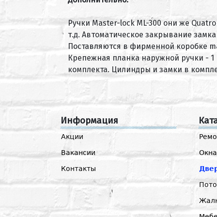
Ручки Master-lock ML-300 они же Quatr
т.д. Автоматическое закрывание замк
Поставляются в фирменной коробке mas
Крепежная планка наружной ручки - 1 ш
комплекта. Цилиндры и замки в компле
Информация
Кат
Акции
Ремо
Вакансии
Окна
Контакты
Две
Пото
Жал
Мебе