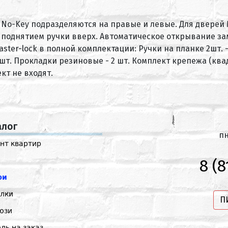
o No-Key подразделяются на правые и левые. Для дверей M
а поднятием ручки вверх. Автоматическое открывание за
ter-lock в полной комплектации: Ручки на планке 2шт. 
т. Прокладки резиновые - 2 шт. Комплект крепежа (квад
кт не входят.
алог
пн
нт квартир
8 (8
ри
лки
П
юзи
ль на заказ