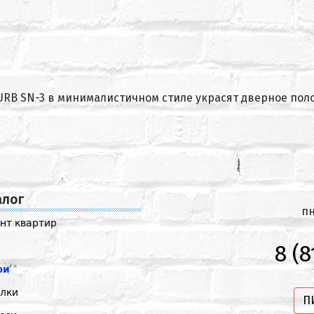
URB SN-3 в минималистичном стиле украсят дверное пол
алог
пн
нт квартир
8 (8
ри
лки
П