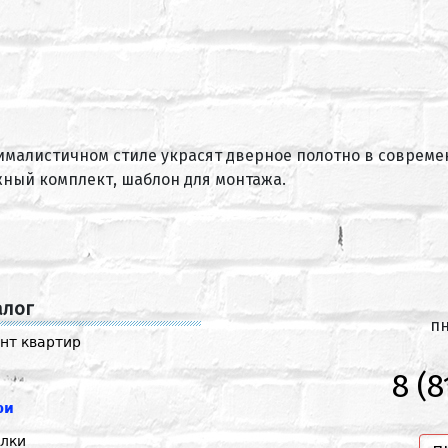
малистичном стиле украсят дверное полотно в современ
ный комплект, шаблон для монтажа.
алог
пн
нт квартир
8 (8
ри
лки