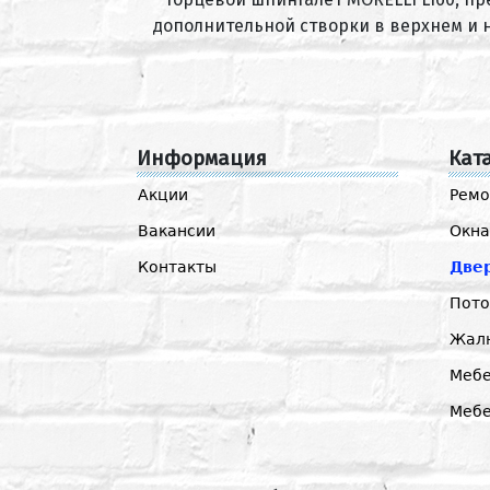
дополнительной створки в верхнем и 
Информация
Кат
Акции
Ремо
Вакансии
Окна
Контакты
Две
Пото
Жал
Мебе
Меб