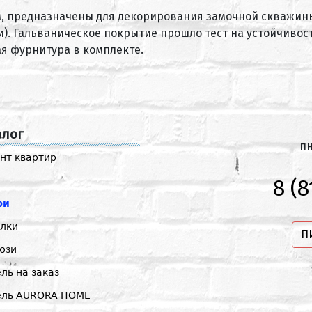
, предназначены для декорирования замочной скважины
и). Гальваническое покрытие прошло тест на устойчивост
ая фурнитура в комплекте.
алог
пн
нт квартир
8 (8
ри
лки
П
юзи
ль на заказ
ель AURORA HOME