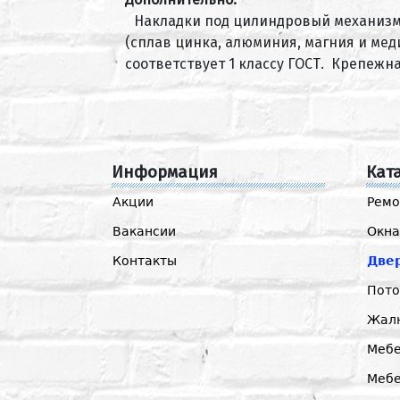
Накладки под цилиндровый механизм
(сплав цинка, алюминия, магния и мед
соответствует 1 классу ГОСТ. Крепежн
Информация
Кат
Акции
Ремо
Вакансии
Окна
Контакты
Две
Пото
Жал
Мебе
Меб