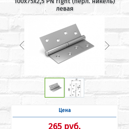
100x75x2,5 PN right (перл. никель)
левая
Цена
265 руб.