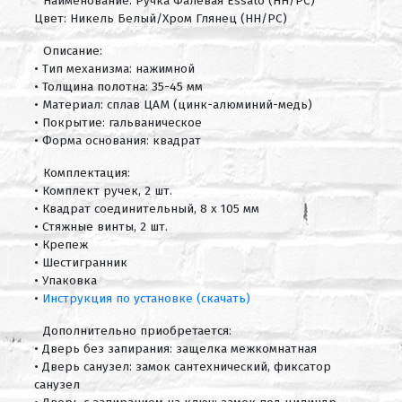
Наименование: Ручка Фалевая Essato (HH/PC)
Цвет: Никель Белый/Хром Глянец (HH/PC)
Описание:
• Тип механизма: нажимной
• Толщина полотна: 35-45 мм
• Материал: сплав ЦАМ (цинк-алюминий-медь)
• Покрытие: гальваническое
• Форма основания: квадрат
Комплектация:
• Комплект ручек, 2 шт.
• Квадрат соединительный, 8 х 105 мм
• Стяжные винты, 2 шт.
• Крепеж
• Шестигранник
• Упаковка
•
Инструкция по установке (скачать)
Дополнительно приобретается:
• Дверь без запирания: защелка межкомнатная
• Дверь санузел: замок сантехнический, фиксатор
санузел