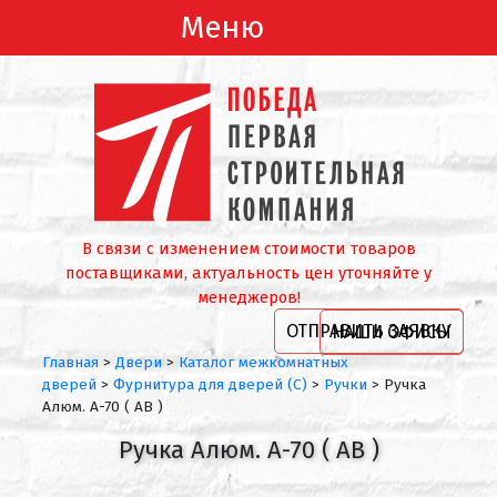
Меню
В связи с изменением стоимости товаров
поставщиками, актуальность цен уточняйте у
менеджеров!
ОТПРАВИТЬ ЗАЯВКУ
НАШИ ОФИСЫ
Главная
>
Двери
>
Каталог межкомнатных
дверей
>
Фурнитура для дверей (С)
>
Ручки
>
Ручка
Aлюм. A-70 ( AB )
Ручка Aлюм. A-70 ( AB )