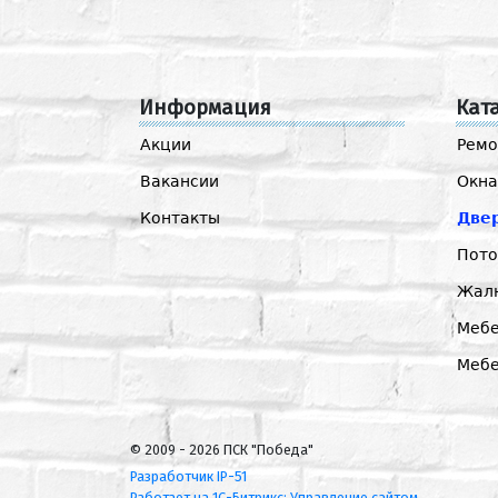
Информация
Кат
Акции
Ремо
Вакансии
Окна
Контакты
Две
Пото
Жал
Мебе
Меб
© 2009 - 2026 ПСК "Победа"
Разработчик IP-51
Работает на 1С-Битрикс: Управление сайтом.