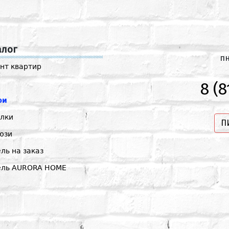
алог
пн
нт квартир
8 (8
ри
лки
П
юзи
ль на заказ
ель AURORA HOME