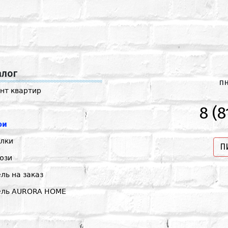
алог
пн
нт квартир
8 (8
ри
лки
П
юзи
ль на заказ
ель AURORA HOME