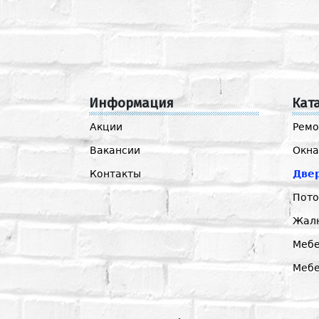
Информация
Кат
Акции
Ремо
Вакансии
Окна
Контакты
Две
Пото
Жал
Мебе
Меб