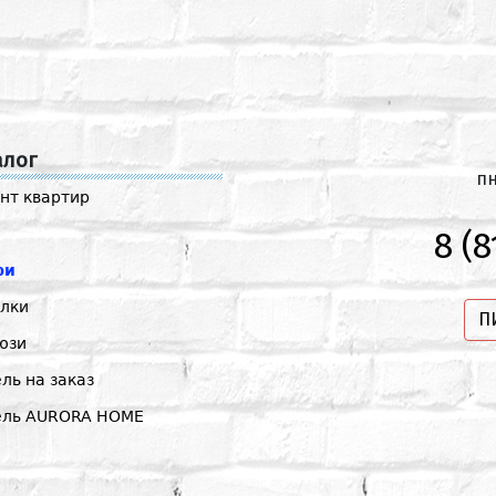
алог
пн
нт квартир
8 (8
ри
лки
П
юзи
ль на заказ
ель AURORA HOME