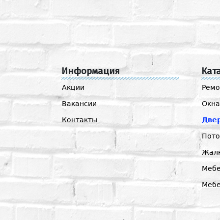
Информация
Кат
Акции
Ремо
Вакансии
Окна
Контакты
Две
Пото
Жал
Мебе
Меб