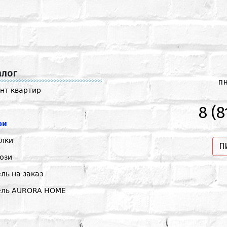
алог
пн
нт квартир
8 (8
ри
лки
П
юзи
ль на заказ
ель AURORA HOME