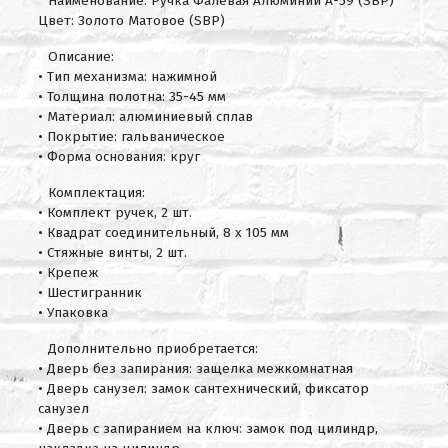
Наименование: Ручка Фалевая Алюминий А-59 (SBP)
Цвет: Золото Матовое (SBP)
Описание:
• Тип механизма: нажимной
• Толщина полотна: 35-45 мм
• Материал: алюминиевый сплав
• Покрытие: гальваническое
• Форма основания: круг
Комплектация:
• Комплект ручек, 2 шт.
• Квадрат соединительный, 8 х 105 мм
• Стяжные винты, 2 шт.
• Крепеж
• Шестигранник
• Упаковка
Дополнительно приобретается:
• Дверь без запирания: защелка межкомнатная
• Дверь санузел: замок сантехнический, фиксатор
санузел
• Дверь с запиранием на ключ: замок под цилиндр,