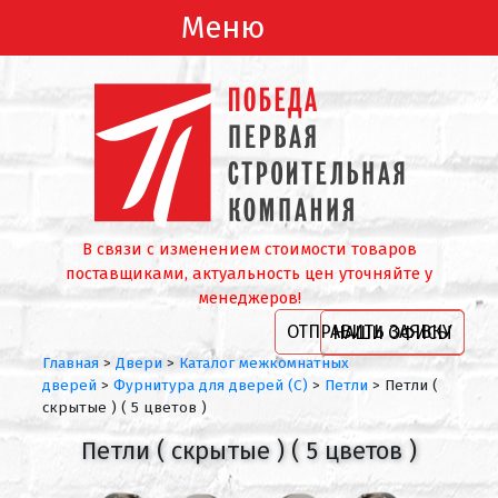
Меню
В связи с изменением стоимости товаров
поставщиками, актуальность цен уточняйте у
менеджеров!
ОТПРАВИТЬ ЗАЯВКУ
НАШИ ОФИСЫ
Главная
>
Двери
>
Каталог межкомнатных
дверей
>
Фурнитура для дверей (С)
>
Петли
>
Пeтли (
скрытые ) ( 5 цветов )
Пeтли ( скрытые ) ( 5 цветов )