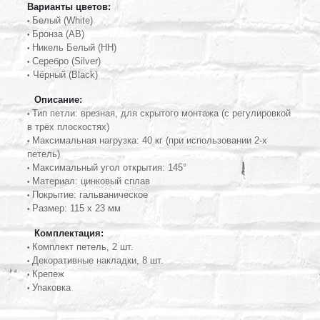
Варианты цветов:
Белый (White)
•
Бронза (AB)
•
Никель Белый (HH)
•
Серебро
(Silver)
•
Чёрный (Black)
•
Описание:
Тип петли: врезная, для скрытого монтажа (с регулировкой
•
в трёх плоскостях)
Максимальная нагрузка: 40 кг (при использовании 2-х
•
петель)
Максимальный угол открытия: 145°
•
Материал: цинковый сплав
•
Покрытие: гальваническое
•
Размер: 115 х 23 мм
•
Комплектация:
Комплект петель, 2 шт.
•
Декоративные накладки, 8 шт.
•
Крепеж
•
Упаковка
•