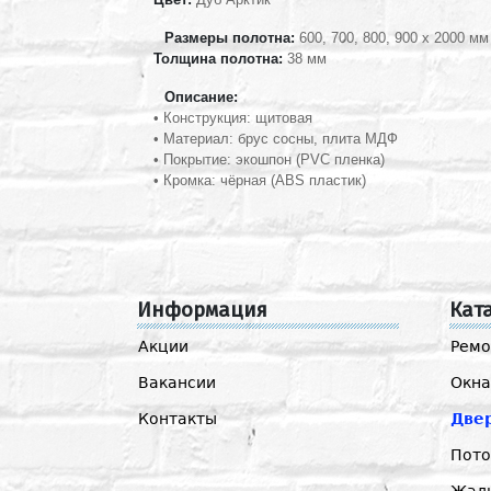
Размеры полотна:
600, 700, 800, 900 х 2000 мм
Толщина полотна:
38 мм
Описание:
•
Конструкция: щитовая
•
Материал:
брус сосны, плита МДФ
•
Покрытие: экошпон (PVC пленка)
•
Кромка: чёрная (ABS пластик)
Информация
Кат
Акции
Ремо
Вакансии
Окна
Контакты
Две
Пото
Жал