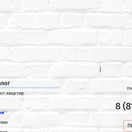
алог
пн
нт квартир
8 (8
ри
лки
П
юзи