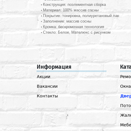
Конструкция: поэлементная сборка
•
Материал: 100% массив сосны
•
Покрытие: тонировка, полиуретановый лак
•
Заполнение: массив сосны
•
Кромка: бескромочная технология
•
Стекло: Белое, Мателюкс с рисунком
•
Информация
Кат
Акции
Ремо
Вакансии
Окна
Контакты
Две
Пото
Жал
Мебе