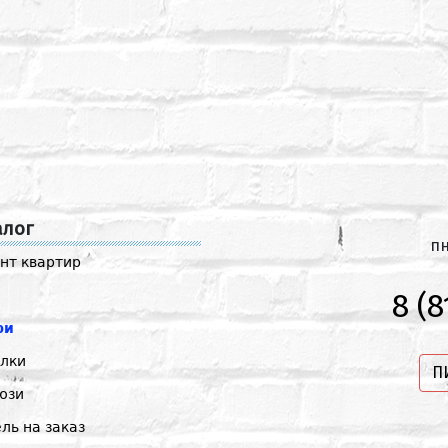
алог
пн
нт квартир
8 (8
ри
лки
П
юзи
ль на заказ