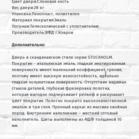
Цвет двери:Слоновая кость
Вес двери:28 кг
Упаковка:Пенопласт, полиэтилен
Материал покрытия:Эмаль
Погонаж:Телескопический с уплотнителем
Производитель:ВФД г.Ковров
Дополнительно:
Дверь в скандинавском стиле серии STOCKHOLM.
Покрытие - итальянская эмаль, гладкая эмалированная
поверхность имеет маленький коэффициент трения,
поэтому имеет высокую износостойкость, идеально
гладкая полуматовая поверхность. Отсутствие видимых
стыков деталей, глубокая фрезеровка полотна,
которая выгодно подчеркивает рельеф и раскрывает
цвет покрытия. Полотно покрыто высококачественной
эмалью в три слоя. Прочный каркас из массива хвойных
пород. Внутреннее наполнение – жесткий сотовый
наполнитель. Щиты выполнены из МДФ толщиной 10
мм.