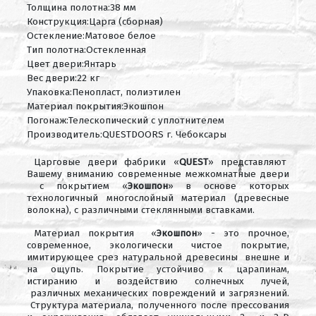
Толщина полотна:38 мм
Конструкция:Царга (сборная)
Остекление:Матовое белое
Тип полотна:Остекленная
Цвет двери:Янтарь
Вес двери:22 кг
Упаковка:Пенопласт, полиэтилен
Материал покрытия:Экошпон
Погонаж:Телескопический с уплотнителем
Производитель:QUESTDOORS г. Чебоксары
Царговые двери фабрики «
QUEST
» представляют
Вашему вниманию современные межкомнатные двери
с покрытием «
Экошпон
» в основе которых
технологичный многослойный материал (древесные
волокна), с различными стеклянными вставками.
Материал покрытия «
Экошпон
» - это прочное,
современное, экологически чистое покрытие,
имитирующее срез натуральной древесины внешне и
на ощупь. Покрытие устойчиво к царапинам,
истиранию и воздействию солнечных лучей,
различных механических повреждений и загрязнений.
Структура материала, полученного после прессования