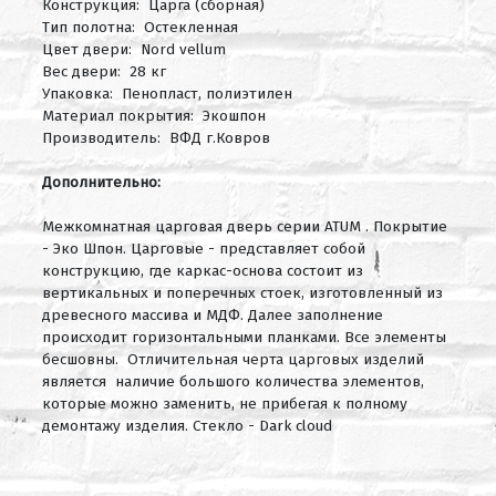
Конструкция: Царга (сборная)
Тип полотна: Остекленная
Цвет двери: Nord vellum
Вес двери: 28 кг
Упаковка: Пенопласт, полиэтилен
Материал покрытия: Экошпон
Производитель: ВФД г.Ковров
Дополнительно:
Межкомнатная царговая дверь серии ATUM . Покрытие
- Эко Шпон.
Царговые - представляет собой
конструкцию, где каркас-основа состоит из
вертикальных и поперечных стоек, изготовленный из
древесного массива и МДФ. Далее заполнение
происходит горизонтальными планками. Все элементы
бесшовны. Отличительная черта царговых изделий
является наличие большого количества элементов,
которые можно заменить, не прибегая к полному
демонтажу изделия. Стекло - Dark cloud